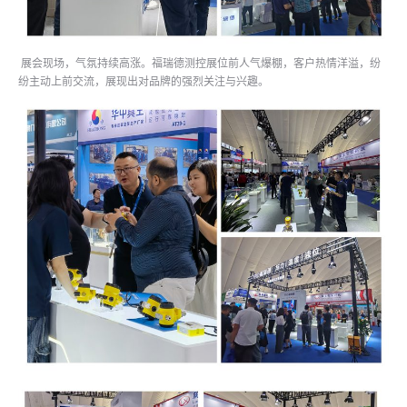
展会现场，气氛持续高涨。福瑞德测控展位前人气爆棚，客户热情洋溢，纷
纷主动上前交流，展现出对品牌的强烈关注与兴趣。