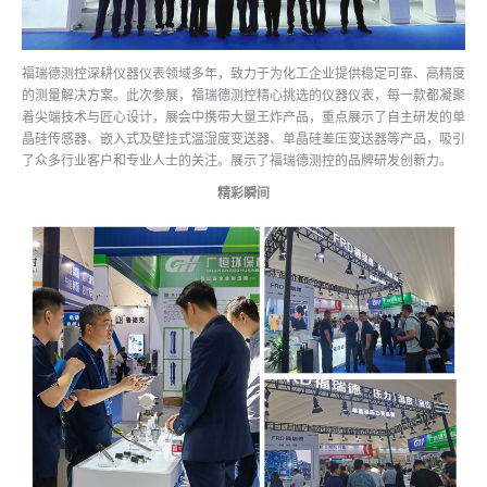
福瑞德测控深耕仪器仪表领域多年，致力于为化工企业提供稳定可靠、高精度
的测量解决方案。此次参展，福瑞德测控精心挑选的仪器仪表，每一款都凝聚
着尖端技术与匠心设计，展会中携带大量王炸产品，重点展示了自主研发的单
晶硅传感器、嵌入式及壁挂式温湿度变送器、单晶硅差压变送器等产品，吸引
了众多行业客户和专业人士的关注。展示了福瑞德测控的品牌研发创新力。
精彩瞬间