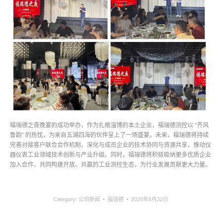
福瑞德之夜晚宴的成功举办，作为扎根淄博的本土企业，福瑞德测控以 “齐风
鲁韵” 的热忱，为来自五湖四海的伙伴呈上了一场盛宴。未来，福瑞德将持续
完善对接客户联合合作机制，深化与成员企业的技术协同与资源共享，推动仪
器仪表工业领域技术创新与产业升级。同时，福瑞德将积极吸纳更多优质企业
加入合作，共同构建开放、共赢的工业测控生态，为行业发展贡献更大力量。
Category:
公司新闻
福瑞德
2025年5月22日