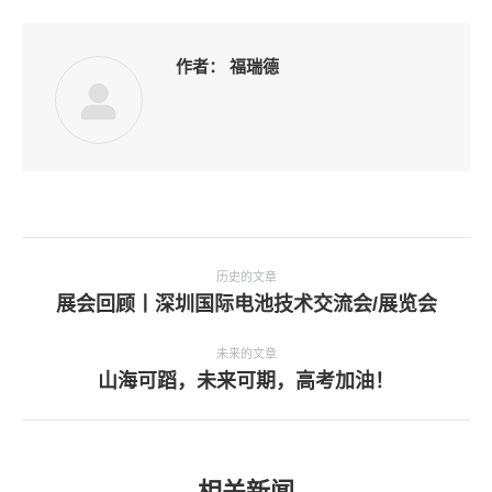
作者：
福瑞德
文
章
历史的文章
历
展会回顾丨深圳国际电池技术交流会/展览会
导
史
航
的
未来的文章
文
未
山海可蹈，未来可期，高考加油！
章：
来
的
文
章：
相关新闻