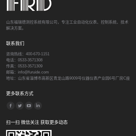
山东福瑞德测控系统有限公司，专注工业自动化仪表、控制系统、技术
解决方案。
联系我们
咨询热线：400-670-1151
电话：0533-3571308
传真：0533-3571309
邮箱：info@furuide.com
地址：山东省淄博市高新区青龙山路9009号仪器仪表产业园6号厂房C座
更多联系方式
找到我们：
Facebook
Twitter
YouTube
Linkedin
page
page
page
page
扫一扫 微信关注 获取更多动态
opens
opens
opens
opens
in
in
in
in