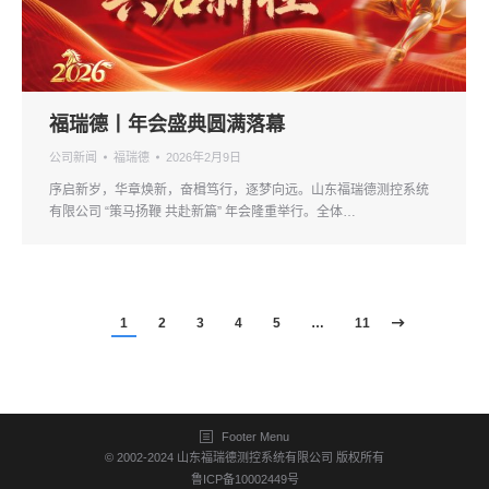
福瑞德丨年会盛典圆满落幕
公司新闻
福瑞德
2026年2月9日
序启新岁，华章焕新，奋楫笃行，逐梦向远。山东福瑞德测控系统
有限公司 “策马扬鞭 共赴新篇” 年会隆重举行。全体…
1
2
3
4
5
…
11
Footer Menu
© 2002-2024
山东福瑞德测控系统有限公司
版权所有
鲁ICP备10002449号