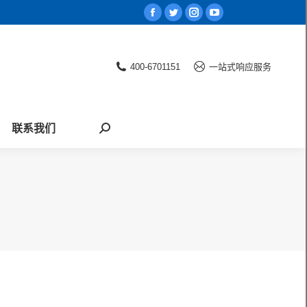
Facebook
Twitter
Instagram
YouTube
page
page
page
page
opens
opens
opens
opens
400-6701151
一站式响应服务
in
in
in
in
new
new
new
new
window
window
window
window
联系我们
Search: