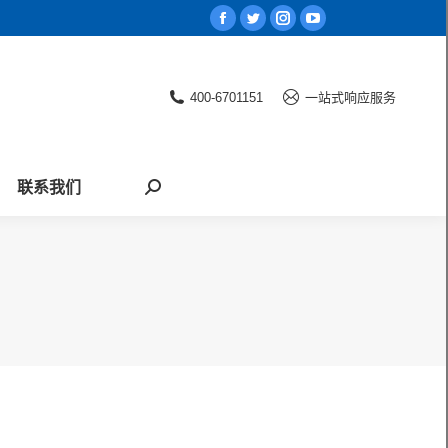
Facebook
Twitter
Instagram
YouTube
page
page
page
page
opens
opens
opens
opens
400-6701151
一站式响应服务
in
in
in
in
new
new
new
new
window
window
window
window
联系我们
Search: