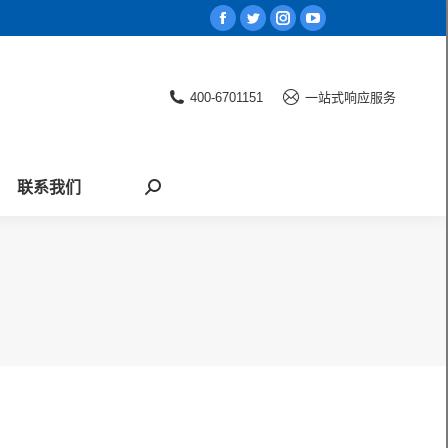
Facebook
Twitter
Instagram
YouTube
page
page
page
page
opens
opens
opens
opens
400-6701151
一站式响应服务
in
in
in
in
new
new
new
new
window
window
window
window
联系我们
Search: