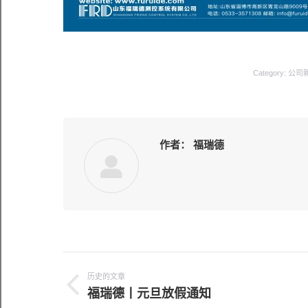
Category:
公司
作者：
福瑞德
文
章
历史的文章
历
福瑞德丨元旦放假通知
导
史