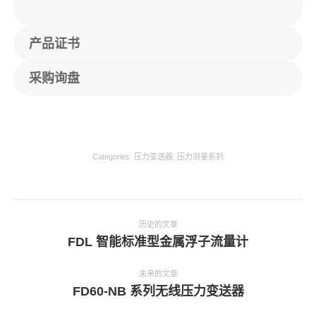
产品证书
采购询盘
Categories:
压力变送器
,
压力测量系列
项
目
历史的文章
上
FDL 智能标准型金属浮子流量计
导
一
航
个
未来的文章
项
下
FD60-NB 系列无线压力变送器
目：
一