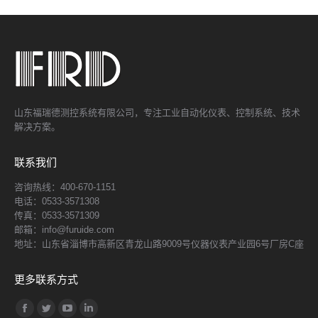
山东福瑞德测控系统有限公司，专注工业自动化仪表、控制系统、技术
解决方案。
联系我们
咨询热线：400-670-1151
电话：0533-3571308
传真：0533-3571309
邮箱：info@furuide.com
地址：山东省淄博市高新区青龙山路9009号仪器仪表产业园6号厂房C座
更多联系方式
找到我们：
Facebook
Twitter
YouTube
Linkedin