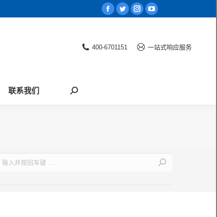
Facebook
Twitter
Instagram
YouTube
page
page
page
page
opens
opens
opens
opens
400-6701151
一站式响应服务
in
in
in
in
new
new
new
new
window
window
window
window
联系我们
Search:
earch: