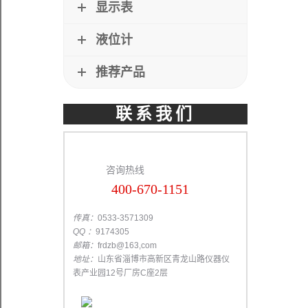
显示表
液位计
推荐产品
联系我们
咨询热线
400-670-1151
传真：
0533-3571309
QQ ：
9174305
邮箱：
frdzb@163,com
地址：
山东省淄博市高新区青龙山路仪器仪
表产业园12号厂房C座2层