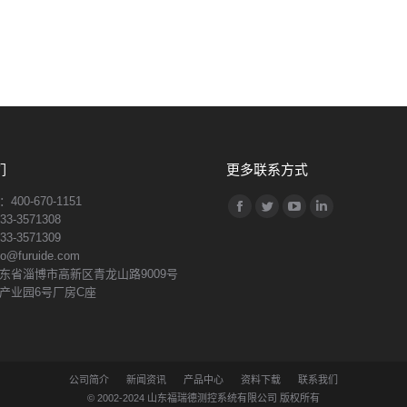
们
更多联系方式
00-670-1151
找到我们：
Facebook
Twitter
YouTube
Linkedin
3-3571308
3-3571309
page
page
page
page
@furuide.com
opens
opens
opens
opens
东省淄博市高新区青龙山路9009号
in
in
in
in
产业园6号厂房C座
new
new
new
new
window
window
window
window
公司简介
新闻资讯
产品中心
资料下载
联系我们
© 2002-2024
山东福瑞德测控系统有限公司
版权所有