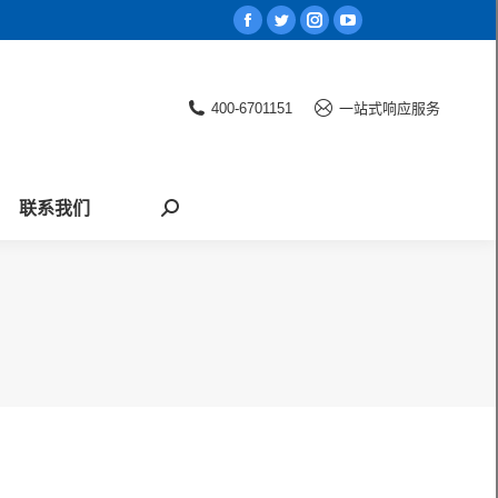
Facebook
Twitter
Instagram
YouTube
page
page
page
page
opens
opens
opens
opens
400-6701151
一站式响应服务
in
in
in
in
new
new
new
new
window
window
window
window
联系我们
Search: