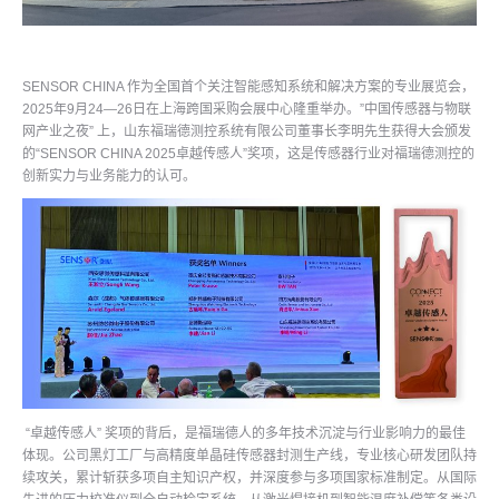
SENSOR CHINA 作为全国首个关注智能感知系统和解决方案的专业展览会，
2025年9月24—26日在上海跨国采购会展中心隆重举办。”中国传感器与物联
网产业之夜” 上，山东福瑞德测控系统有限公司董事长李明先生获得大会颁发
的“SENSOR CHINA 2025卓越传感人”奖项，这是传感器行业对福瑞德测控的
创新实力与业务能力的认可。
“卓越传感人” 奖项的背后，是福瑞德人的多年技术沉淀与行业影响力的最佳
体现。公司黑灯工厂与高精度单晶硅传感器封测生产线，专业核心研发团队持
续攻关，累计斩获多项自主知识产权，并深度参与多项国家标准制定。从国际