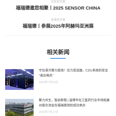
章
历史的文章
历
福瑞德邀您相聚丨2025 SENSOR CHINA
导
史
航
的
未来的文章
文
未
福瑞德丨参展2025年阿赫玛亚洲展
章：
来
的
文
章：
相关新闻
守住液冷算力底线！压力变送器，CDU系统的安全
“液压哨兵”
2026年7月23日
聚力共生，智启新程 | 淄博市化工医药行业市场拓展
对接交流会在福瑞德测控成功承办
2026年7月17日