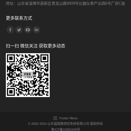
地址：山东省淄博市高新区青龙山路9009号仪器仪表产业园6号厂房C座
更多联系方式
找到我们：
Facebook
Twitter
YouTube
Linkedin
page
page
page
page
扫一扫 微信关注 获取更多动态
opens
opens
opens
opens
in
in
in
in
new
new
new
new
window
window
window
window
Footer Menu
© 2002-2024
山东福瑞德测控系统有限公司
版权所有
鲁ICP备10002449号