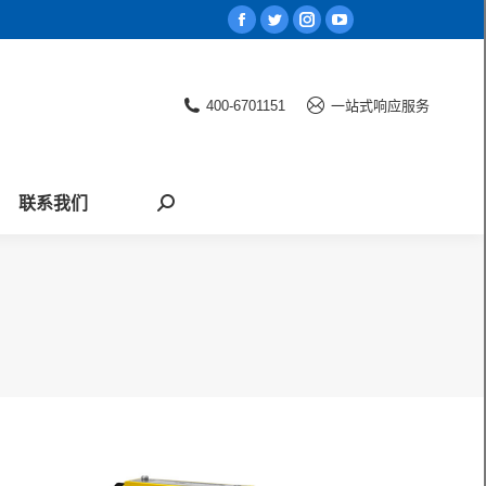
Facebook
Twitter
Instagram
YouTube
page
page
page
page
opens
opens
opens
opens
400-6701151
一站式响应服务
in
in
in
in
new
new
new
new
window
window
window
window
联系我们
Search: