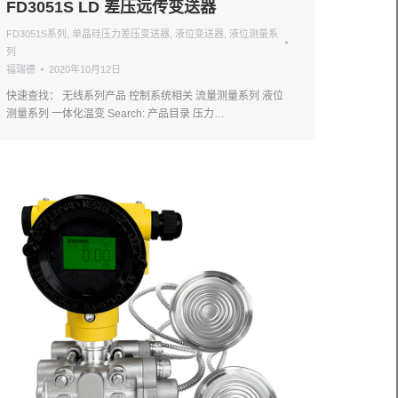
FD3051S LD 差压远传变送器
FD3051S系列
,
单晶硅压力差压变送器
,
液位变送器
,
液位测量系
列
福瑞德
2020年10月12日
快速查找： 无线系列产品 控制系统相关 流量测量系列 液位
测量系列 一体化温变 Search: 产品目录 压力…